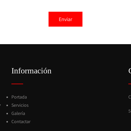
Información
Portada
C
y
Servicios
5
Galería
Contactar