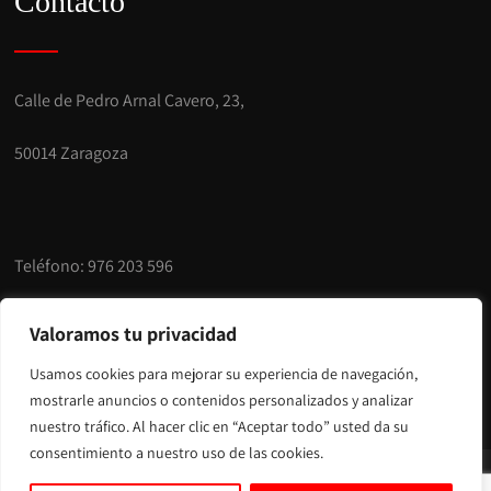
Contacto
Calle de Pedro Arnal Cavero, 23,
50014 Zaragoza
Teléfono:
976 203 596
E-mail:
info@pinturassoler.com
Valoramos tu privacidad
Usamos cookies para mejorar su experiencia de navegación,
mostrarle anuncios o contenidos personalizados y analizar
nuestro tráfico. Al hacer clic en “Aceptar todo” usted da su
consentimiento a nuestro uso de las cookies.
© Copyright 2025 Pinturas Soler |
Aviso legal y Privacidad
|