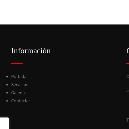
Información
Portada
C
y
Servicios
5
Galería
Contactar
T