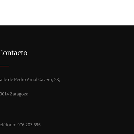
Contacto
alle de Pedro Arnal Cavero, 23,
0014 Zaragoza
eléfono:
976 203 596